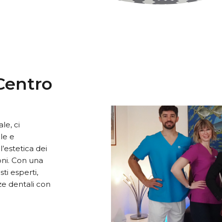
Centro
le, ci
le e
l’estetica dei
oni. Con una
ti esperti,
ze dentali con