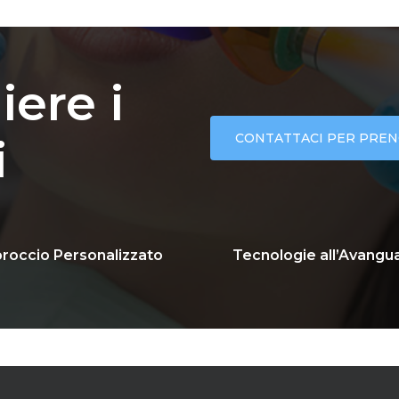
iere
i
CONTATTACI PER PREN
i
roccio Personalizzato
Tecnologie all’Avangu