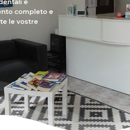
dentali e
mento completo e
te le vostre