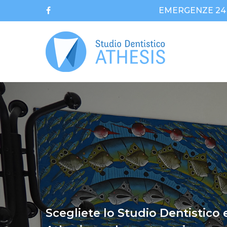
Skip
EMERGENZE 24 O
to
facebook
main
content
Scegliete lo Studio Dentistico