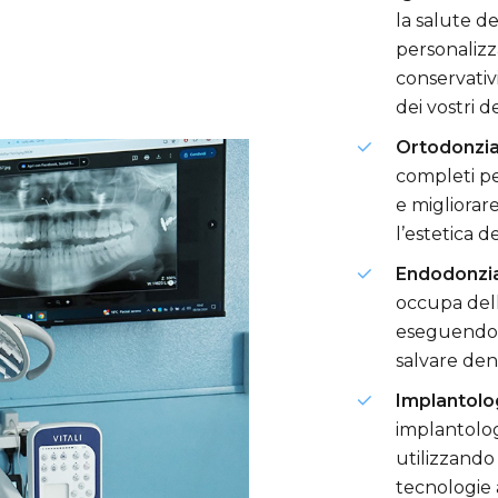
la salute d
personalizz
conservativ
dei vostri 
Ortodonzi
completi pe
e migliorare
l’estetica de
Endodonzi
occupa dell
eseguendo t
salvare dent
Implantolo
implantolog
utilizzando 
tecnologie 