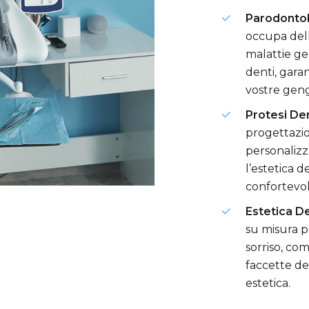
Parodonto
occupa dell
malattie ge
denti, garan
vostre geng
Protesi De
progettazio
personalizza
l’estetica d
confortevol
Estetica D
su misura p
sorriso, co
faccette den
estetica.