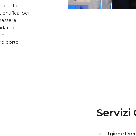
 di alta
ientifica, per
enessere
ndard di
a e
re porte.
Servizi
Igiene Den