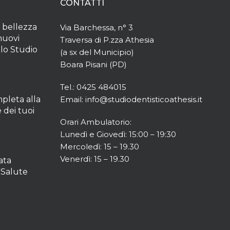
CONTATTI
a bellezza
Via Barchessa, n° 3
nuovi
Traversa di P.zza Athesia
llo Studio
(a sx del Municipio)
Boara Pisani (PD)
Tel.: 0425 484015
pleta alla
Email: info@studiodentisticoathesis.it
e dei tuoi
Orari Ambulatorio:
Lunedì e Giovedì: 15:00 – 19:30
Mercoledì: 15 – 19.30
Venerdì: 15 – 19.30
ata
 Salute