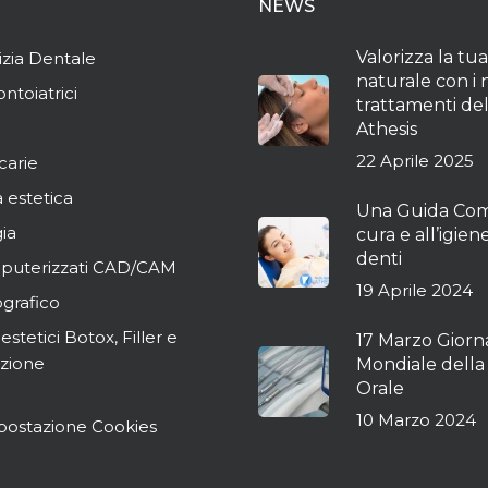
NEWS
Valorizza la tu
izia Dentale
naturale con i 
ontoiatrici
trattamenti de
Athesis
22 Aprile 2025
carie
 estetica
Una Guida Com
ia
cura e all’igien
denti
mputerizzati CAD/CAM
19 Aprile 2024
ografico
estetici Botox, Filler e
17 Marzo Giorn
azione
Mondiale della
Orale
10 Marzo 2024
postazione Cookies