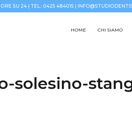
RE SU 24 | TEL.:
0425 484015
|
INFO@STUDIODENTIS
HOME
CHI SIAMO
to-solesino-stan