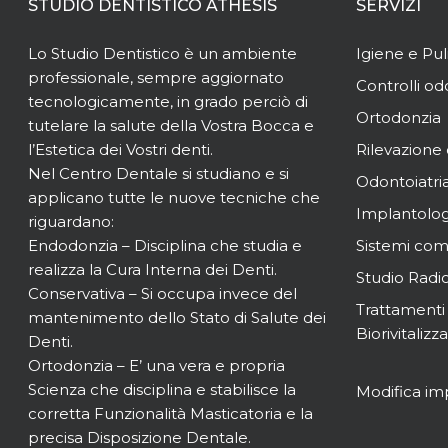
STUDIO DENTISTICO ATHESIS
SERVIZI
Lo Studio Dentistico è un ambiente
Igiene e Pul
professionale, sempre aggiornato
Controlli od
tecnologicamente, in grado perciò di
Ortodonzia
tutelare la salute della Vostra Bocca e
l’Estetica dei Vostri denti.
Rilevazione 
Nel Centro Dentale si studiano e si
Odontoiatria
applicano tutte le nuove tecniche che
Implantolog
riguardano:
Endodonzia – Disciplina che studia e
Sistemi co
realizza la Cura Interna dei Denti.
Studio Radi
Conservativa – Si occupa invece del
Trattamenti 
mantenimento dello Stato di Salute dei
Biorivitalizz
Denti.
Ortodonzia – E’ una vera e propria
Scienza che disciplina e stabilisce la
Modifica im
corretta Funzionalità Masticatoria e la
precisa Disposizione Dentale.