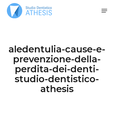
Skip
Men
to
main
Close
content
Menu
aledentulia-cause-e-
prevenzione-della-
perdita-dei-denti-
studio-dentistico-
athesis