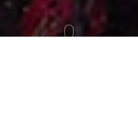
Siamo reperibili con servizio 24 h su 24
/ 7 giorni su 7. Contattaci subito!
Athesis è un’Equipe di Specialisti in Odontoiatria, ovvero Medici