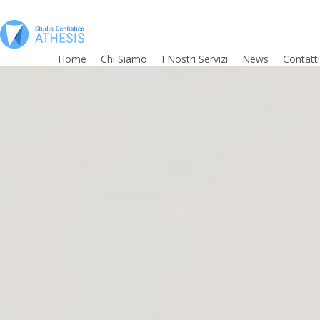
Skip
to
main
Home
Chi Siamo
I Nostri Servizi
News
Contatti
content